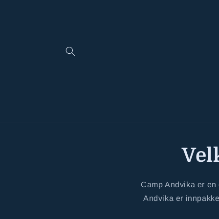
Gå
videre til
innholdet
Vel
Camp Andvika er en 
Andvika er innpakket