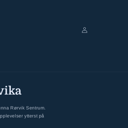
Logg
inn
vika
unna Rørvik Sentrum.
pplevelser ytterst på